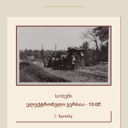
სოხუმი
ელექტრონული ვერსია -
10.0
₾
ᲨᲔᲘᲫᲘᲜᲔ