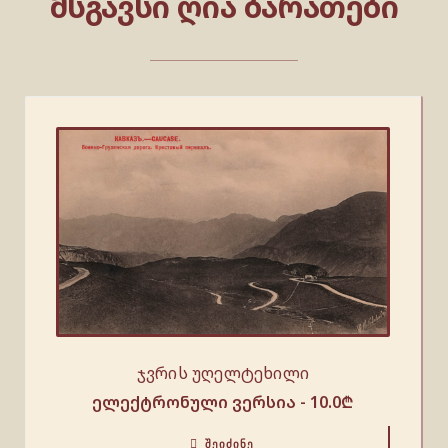
ᲛᲡᲒᲐᲕᲡᲘ ᲦᲘᲐ ᲑᲐᲠᲐᲗᲔᲑᲘ
ჯვრის უღელტეხილი
ელექტრონული ვერსია -
10.0
₾
ᲨᲔᲘᲫᲘᲜᲔ