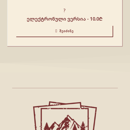
?
ელექტრონული ვერსია -
10.0
₾
ᲨᲔᲘᲫᲘᲜᲔ