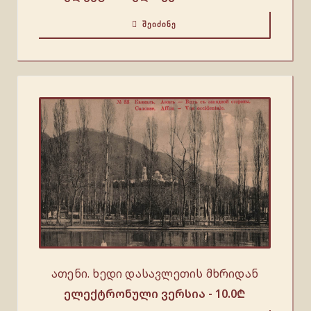
ᲨᲔᲘᲫᲘᲜᲔ
ათენი. ხედი დასავლეთის მხრიდან
ელექტრონული ვერსია -
10.0
₾