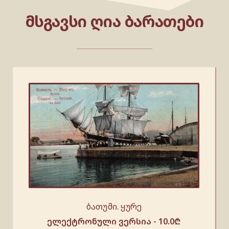
ᲛᲡᲒᲐᲕᲡᲘ ᲦᲘᲐ ᲑᲐᲠᲐᲗᲔᲑᲘ
ბათუმი. ყურე
ელექტრონული ვერსია -
10.0
₾