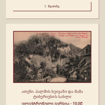
ᲨᲔᲘᲫᲘᲜᲔ
ათენი. პალმის ხეივანი და მამა
ტიბერიუსის სახლი
ელექტრონული ვერსია -
10.0
₾