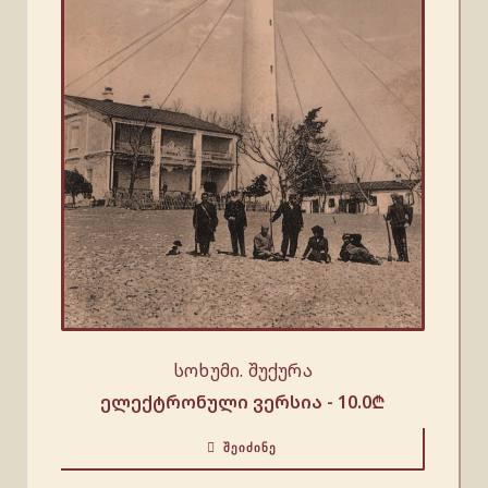
სოხუმი. შუქურა
ელექტრონული ვერსია -
10.0
₾
ᲨᲔᲘᲫᲘᲜᲔ