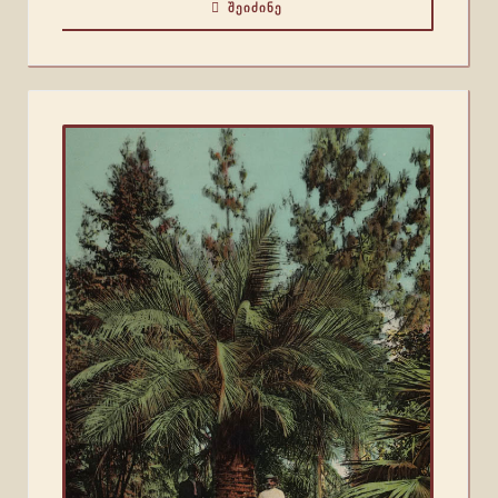
ᲨᲔᲘᲫᲘᲜᲔ