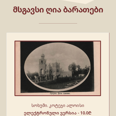
ᲛᲡᲒᲐᲕᲡᲘ ᲦᲘᲐ ᲑᲐᲠᲐᲗᲔᲑᲘ
სოხუმი. კოტეჯი ალოისი
ელექტრონული ვერსია -
10.0
₾