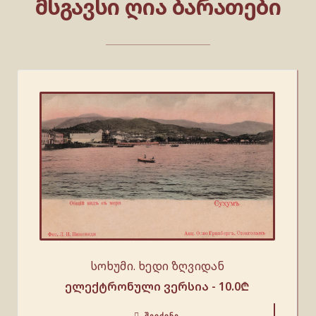
ᲛᲡᲒᲐᲕᲡᲘ ᲦᲘᲐ ᲑᲐᲠᲐᲗᲔᲑᲘ
სოხუმი. ხედი ზღვიდან
ელექტრონული ვერსია -
10.0
₾