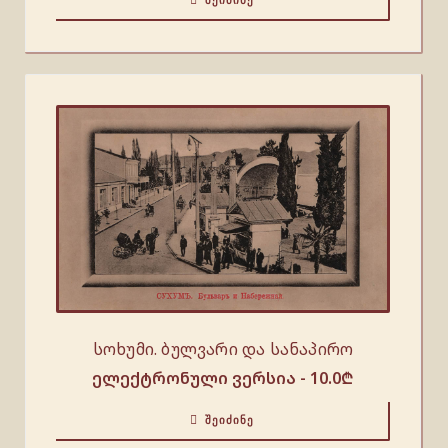
ᲨᲔᲘᲫᲘᲜᲔ
სოხუმი. ბულვარი და სანაპირო
ელექტრონული ვერსია -
10.0
₾
ᲨᲔᲘᲫᲘᲜᲔ