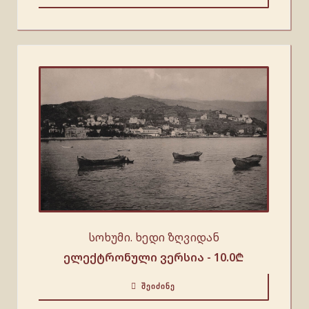
სოხუმი. ხედი ზღვიდან
ელექტრონული ვერსია -
10.0
₾
ᲨᲔᲘᲫᲘᲜᲔ