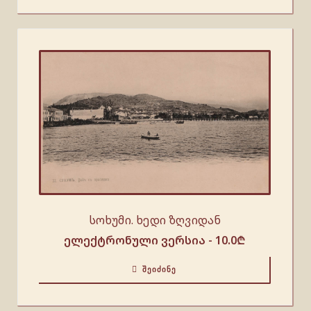
სოხუმი. ხედი ზღვიდან
ელექტრონული ვერსია -
10.0
₾
ᲨᲔᲘᲫᲘᲜᲔ