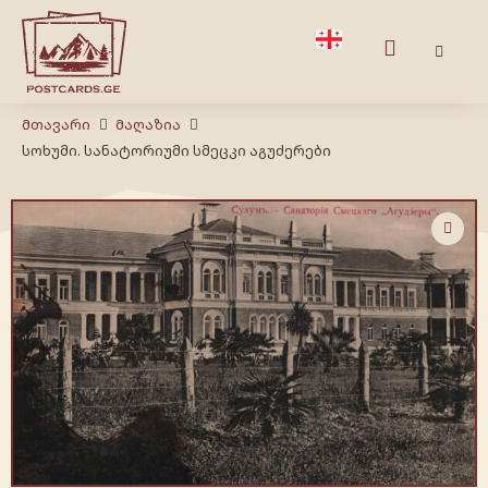
Მთავარი
Მაღაზია
სოხუმი. სანატორიუმი სმეცკი აგუძერები