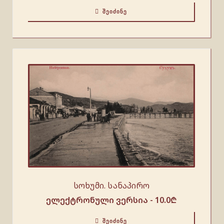
ᲨᲔᲘᲫᲘᲜᲔ
სოხუმი. სანაპირო
ელექტრონული ვერსია -
10.0
₾
ᲨᲔᲘᲫᲘᲜᲔ