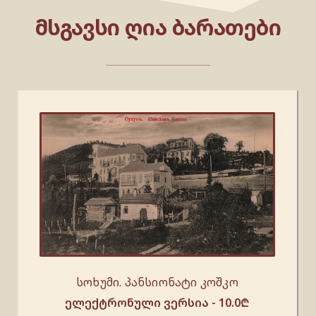
ᲛᲡᲒᲐᲕᲡᲘ ᲦᲘᲐ ᲑᲐᲠᲐᲗᲔᲑᲘ
სოხუმი. პანსიონატი კოშკო
ელექტრონული ვერსია -
10.0
₾