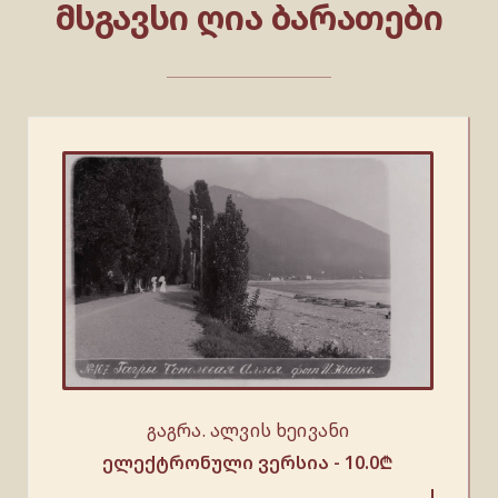
ᲛᲡᲒᲐᲕᲡᲘ ᲦᲘᲐ ᲑᲐᲠᲐᲗᲔᲑᲘ
გაგრა. ალვის ხეივანი
ელექტრონული ვერსია -
10.0
₾