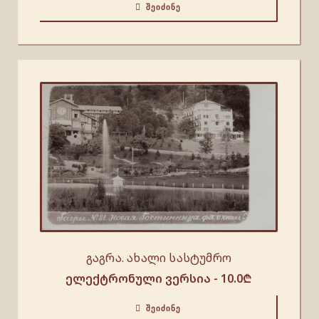
ᲨᲔᲘᲫᲘᲜᲔ
გაგრა. ახალი სასტუმრო
ელექტრონული ვერსია -
10.0
₾
ᲨᲔᲘᲫᲘᲜᲔ