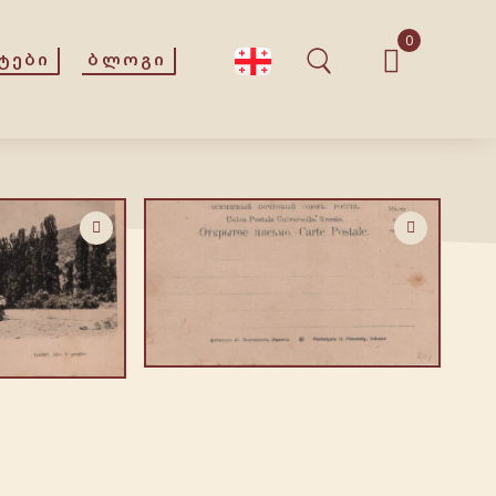
0
ᲢᲔᲑᲘ
ᲑᲚᲝᲒᲘ