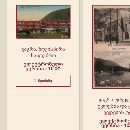
გაგრა. ზღვისპირა
სასტუმრო
ელექტრონული
ვერსია -
10.0
₾
ᲨᲔᲘᲫᲘᲜᲔ
გაგრა. უძვე
ეკლესია და ც
გედების ტ
ელექტრონ
ვერსია -
10