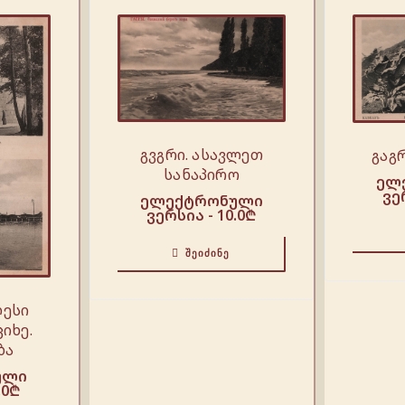
გვგრი. ასავლეთ
გაგ
სანაპირო
ელ
ვე
ელექტრონული
ვერსია -
10.0
₾
ᲨᲔᲘᲫᲘᲜᲔ
ლესი
იხე.
ბა
ული
.0
₾