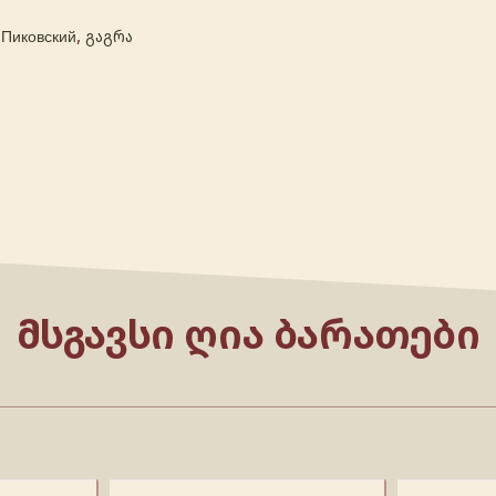
:
,
Пиковский
გაგრა
ᲛᲡᲒᲐᲕᲡᲘ ᲦᲘᲐ ᲑᲐᲠᲐᲗᲔᲑᲘ