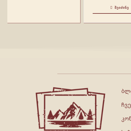
ᲨᲔᲘᲫᲘᲜᲔ
ბლ
ჩვე
კო