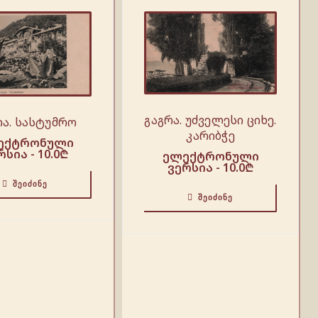
გაგრა. უძველესი ციხე.
რა. სასტუმრო
კარიბჭე
ექტრონული
რსია -
10.0
₾
ელექტრონული
ვერსია -
10.0
₾
ᲨᲔᲘᲫᲘᲜᲔ
ᲨᲔᲘᲫᲘᲜᲔ