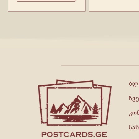
ბლ
ჩვე
კო
სა