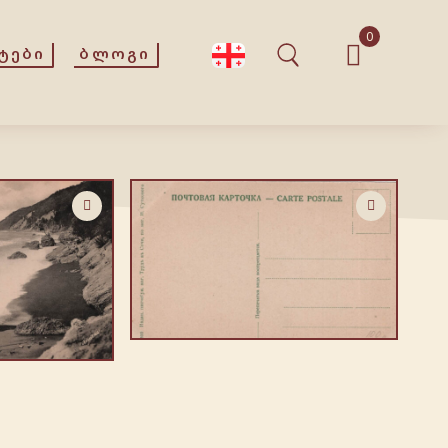
0
ᲢᲔᲑᲘ
ᲑᲚᲝᲒᲘ