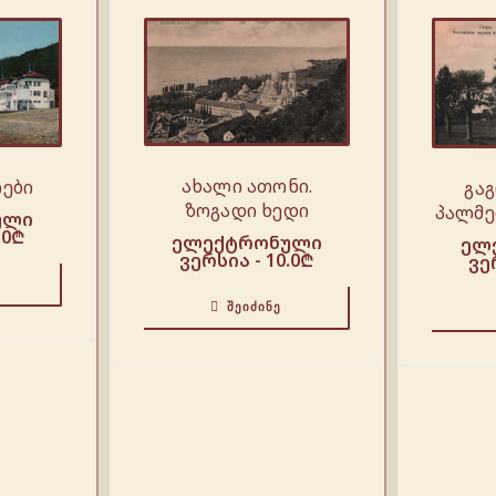
ახალი ათონი.
ოები
გაგ
ზოგადი ხედი
პალმე
ული
.0
₾
ელექტრონული
ელ
ვერსია -
10.0
₾
ვე
ᲨᲔᲘᲫᲘᲜᲔ