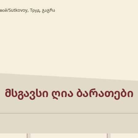
,
,
овой/Sutkovoy
Труд
გაგრა
ᲛᲡᲒᲐᲕᲡᲘ ᲦᲘᲐ ᲑᲐᲠᲐᲗᲔᲑᲘ