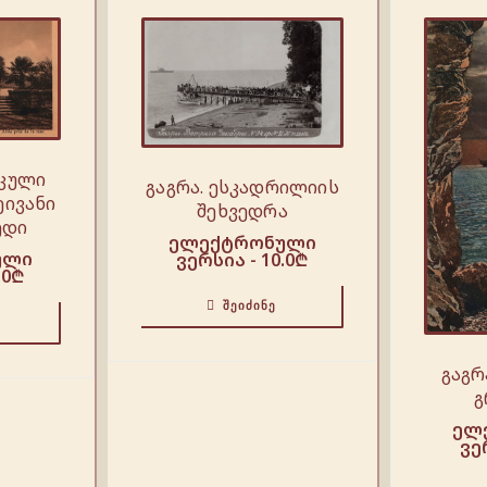
იკული
გაგრა. ესკადრილიის
ეივანი
შეხვედრა
ედი
ელექტრონული
ული
ვერსია -
10.0
₾
.0
₾
ᲨᲔᲘᲫᲘᲜᲔ
გაგრ
გ
ელ
ვე