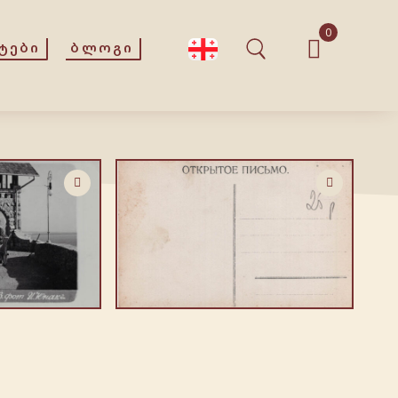
0
ᲢᲔᲑᲘ
ᲑᲚᲝᲒᲘ