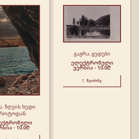
გაგრა. გედები
ელექტრონული
ვერსია -
10.0
₾
ᲨᲔᲘᲫᲘᲜᲔ
ა. ზღვის ხედი
როტოდან
ექტრონული
რსია -
10.0
₾