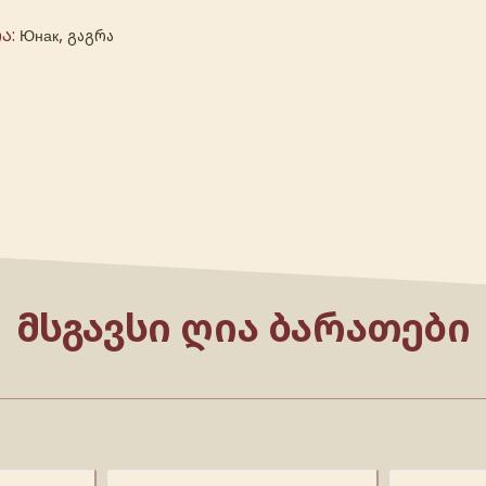
ა:
,
Юнак
გაგრა
ᲛᲡᲒᲐᲕᲡᲘ ᲦᲘᲐ ᲑᲐᲠᲐᲗᲔᲑᲘ