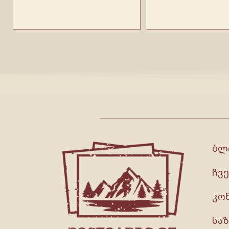
ბლ
ჩვე
კო
სა