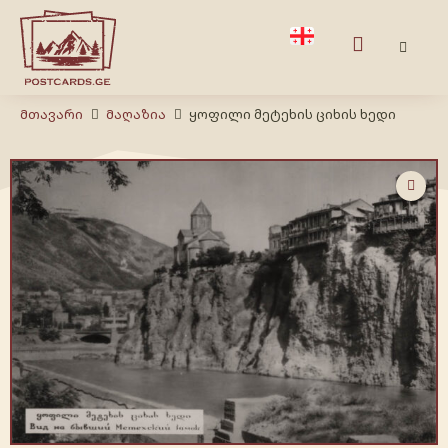
Მთავარი
Მაღაზია
ყოფილი მეტეხის ციხის ხედი