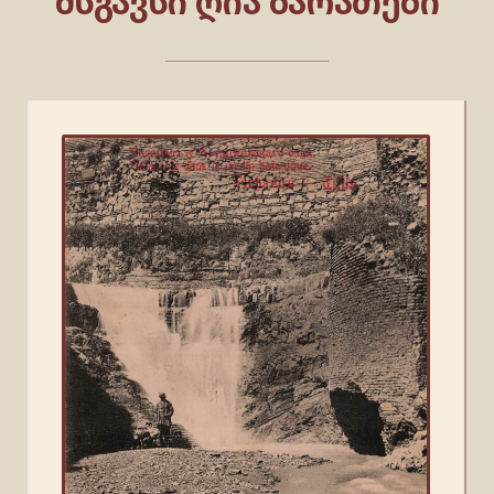
ᲛᲡᲒᲐᲕᲡᲘ ᲦᲘᲐ ᲑᲐᲠᲐᲗᲔᲑᲘ