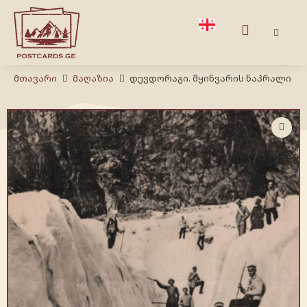
Მთავარი
Მაღაზია
დევდორაგი. მყინვარის ნაპრალი