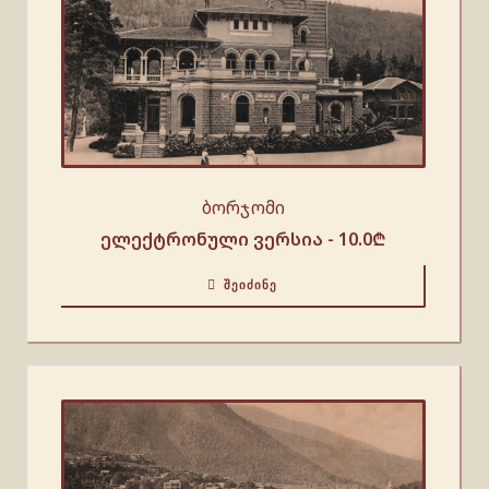
ბორჯომი
ელექტრონული ვერსია -
10.0
₾
ᲨᲔᲘᲫᲘᲜᲔ