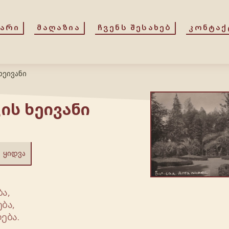
ᲕᲐᲠᲘ
ᲛᲐᲦᲐᲖᲘᲐ
ᲩᲕᲔᲜᲡ ᲨᲔᲡᲐᲮᲔᲑ
ᲙᲝᲜᲢᲐᲥ
ხეივანი
ის ხეივანი
ᲧᲘᲓᲕᲐ
ა,
ბა,
ება.