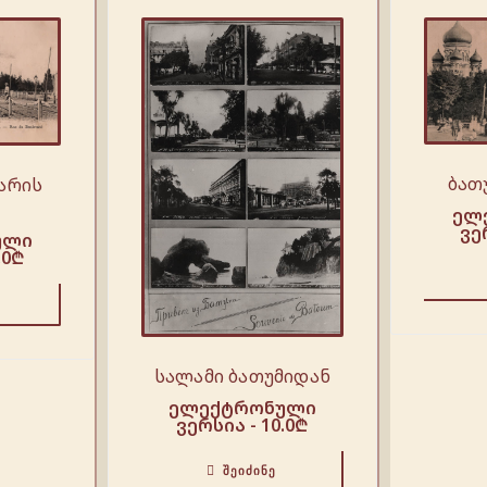
ბათ
ვარის
ელ
ვე
ული
.0
₾
სალამი ბათუმიდან
ელექტრონული
ვერსია -
10.0
₾
ᲨᲔᲘᲫᲘᲜᲔ