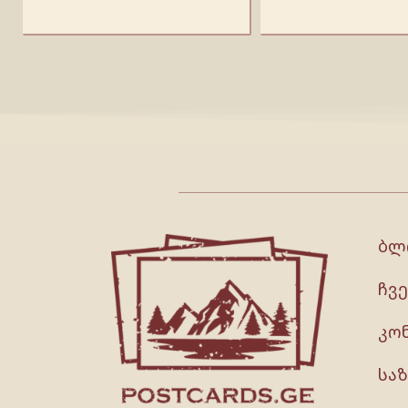
ბლ
ჩვე
კო
სა