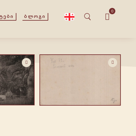
0
ᲢᲔᲑᲘ
ᲑᲚᲝᲒᲘ