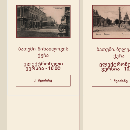
ბათუმი. მიხაილოვის
ბათუმი. ბულ
ქუჩა
ქუჩა
ელექტრონული
ელექტრონ
ვერსია -
10.0
₾
ვერსია -
10
ᲨᲔᲘᲫᲘᲜᲔ
ᲨᲔᲘᲫᲘᲜᲔ