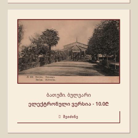
ბათუმი. ბულვარი
ელექტრონული ვერსია -
10.0
₾
ᲨᲔᲘᲫᲘᲜᲔ