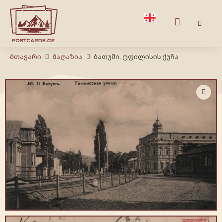
Მთავარი
Მაღაზია
ბათუმი. ტფილისის ქუჩა