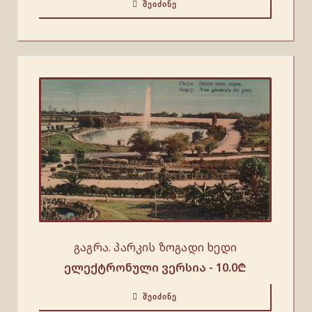
ᲨᲔᲘᲫᲘᲜᲔ
გაგრა. პარკის ზოგადი ხედი
ელექტრონული ვერსია -
10.0
₾
ᲨᲔᲘᲫᲘᲜᲔ