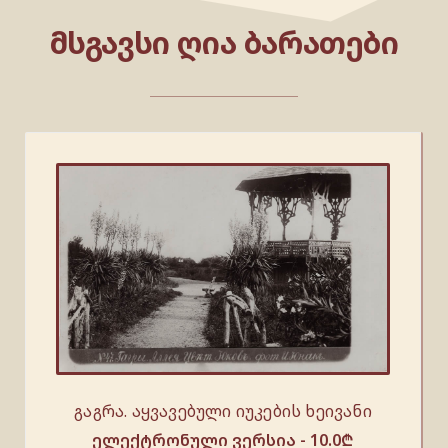
ᲛᲡᲒᲐᲕᲡᲘ ᲦᲘᲐ ᲑᲐᲠᲐᲗᲔᲑᲘ
გაგრა. აყვავებული იუკების ხეივანი
ელექტრონული ვერსია -
10.0
₾