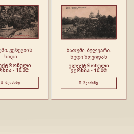
მი. ვენეციის
ბათუმი. ბულვარი.
ხიდი
ხედი ზღვიდან
ექტრონული
ელექტრონული
რსია -
10.0
₾
ვერსია -
10.0
₾
ᲨᲔᲘᲫᲘᲜᲔ
ᲨᲔᲘᲫᲘᲜᲔ