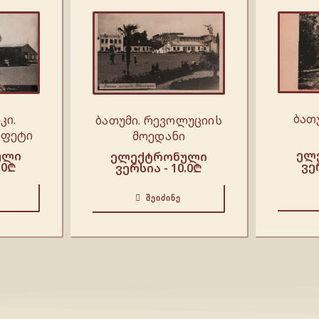
ბათუ
კი.
ბათუმი. რევოლუციის
უფეტი
მოედანი
ელ
ული
ელექტრონული
ვე
.0
₾
ვერსია -
10.0
₾
ᲨᲔᲘᲫᲘᲜᲔ