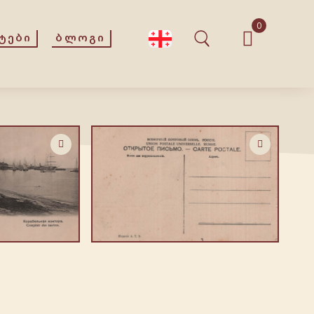
0
ᲢᲔᲑᲘ
ᲑᲚᲝᲒᲘ