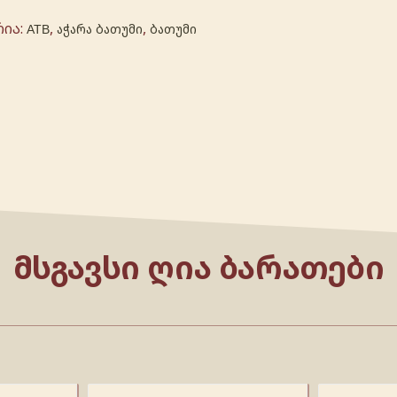
ია:
,
,
АТВ
აჭარა ბათუმი
ბათუმი
ᲛᲡᲒᲐᲕᲡᲘ ᲦᲘᲐ ᲑᲐᲠᲐᲗᲔᲑᲘ