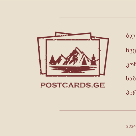
ბლ
ჩვე
კო
სა
პი
202