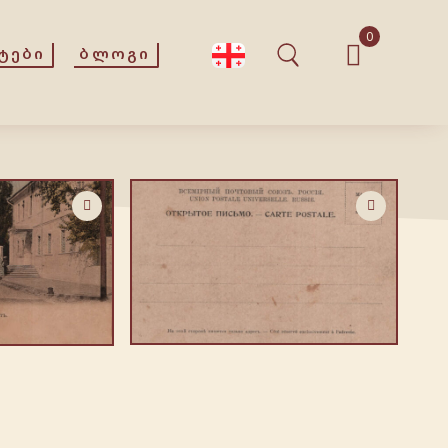
0
ᲢᲔᲑᲘ
ᲑᲚᲝᲒᲘ