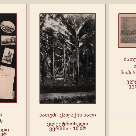
ბათუ
მოპირ
ელ
ვე
ა
ბათუმი. ქალაქის ბაღი
ნ
ელექტრონული
ვერსია -
10.0
₾
ული
.0
₾