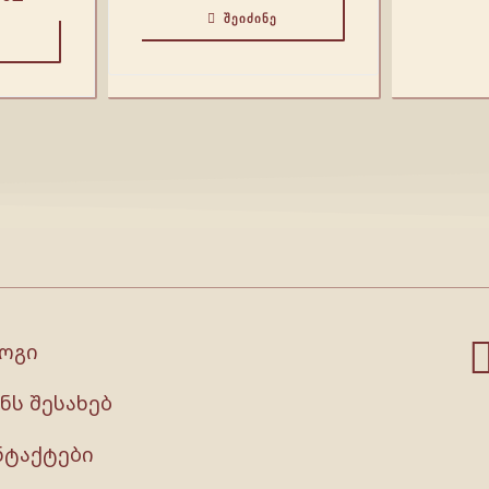
ᲨᲔᲘᲫᲘᲜᲔ
ოგი
ნს შესახებ
ნტაქტები