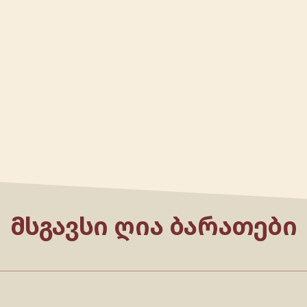
ᲛᲡᲒᲐᲕᲡᲘ ᲦᲘᲐ ᲑᲐᲠᲐᲗᲔᲑᲘ