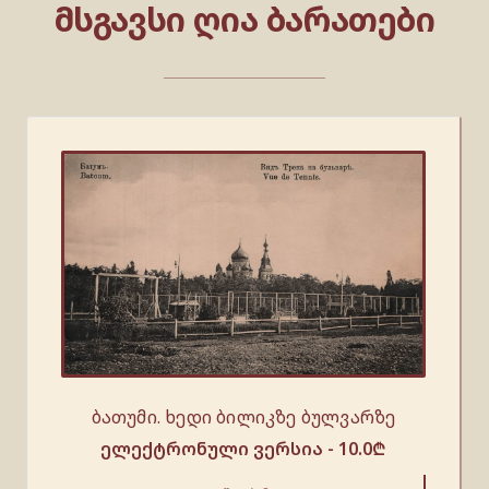
ᲛᲡᲒᲐᲕᲡᲘ ᲦᲘᲐ ᲑᲐᲠᲐᲗᲔᲑᲘ
ბათუმი. ხედი ბილიკზე ბულვარზე
ელექტრონული ვერსია -
10.0
₾