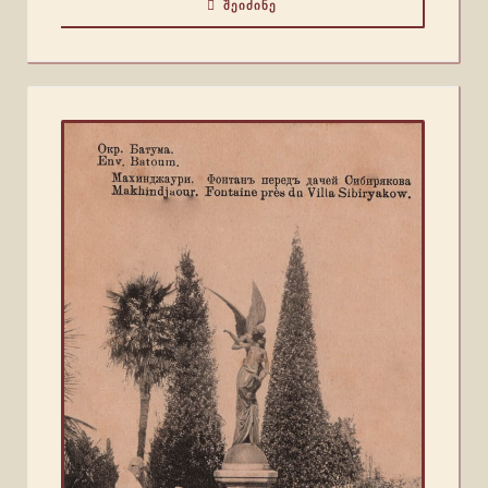
ᲨᲔᲘᲫᲘᲜᲔ