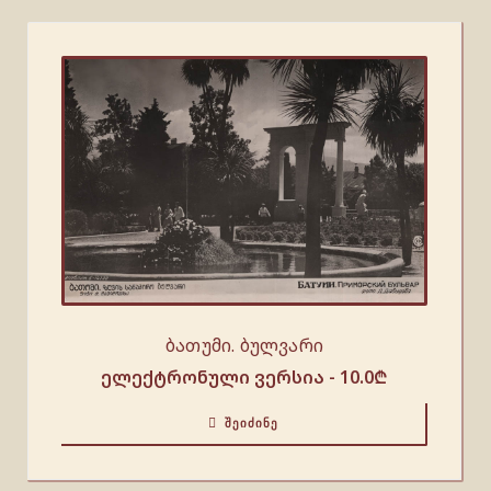
ბათუმი. ბულვარი
ელექტრონული ვერსია -
10.0
₾
ᲨᲔᲘᲫᲘᲜᲔ