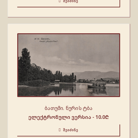
ᲨᲔᲘᲫᲘᲜᲔ
ბათუმი. ნურის ტბა
ელექტრონული ვერსია -
10.0
₾
ᲨᲔᲘᲫᲘᲜᲔ