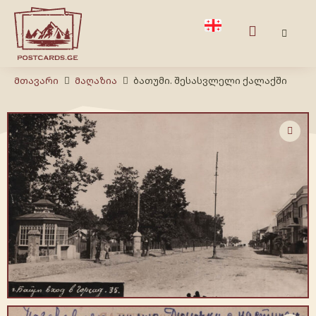
Მთავარი
Მაღაზია
ბათუმი. შესასვლელი ქალაქში