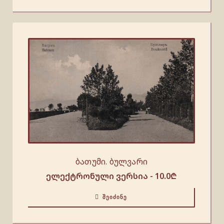
ბათუმი. ბულვარი
ელექტრონული ვერსია -
10.0
₾
ᲨᲔᲘᲫᲘᲜᲔ