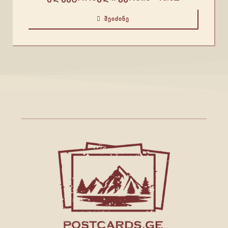
ᲨᲔᲘᲫᲘᲜᲔ