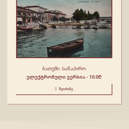
ბათუმი. სანაპირო
ელექტრონული ვერსია -
10.0
₾
ᲨᲔᲘᲫᲘᲜᲔ