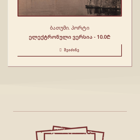
ბათუმი. პორტი
ელექტრონული ვერსია -
10.0
₾
ᲨᲔᲘᲫᲘᲜᲔ